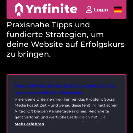
Website-Guide für Beginner &
Login
Profis
Praxisnahe Tipps und
fundierte Strategien, um
deine Website auf Erfolgskurs
zu bringen.
Social Media läuft ab jetzt automatisch –
spare jede Woche Stunden
Viele kleine Unternehmen kennen das Problem: Social
Media kostet Zeit – und genau diese fehlt im hektischen
Alltag. Oft bleiben Kanäle tagelang leer, Reichweite
geht verloren und wertvolle Leads gleich mit. Die
Lösung:
Automatisches Social Media Posting
. So
Mehr erfahren
läuft dein Marketing kontinuierlich, auch wenn du dich