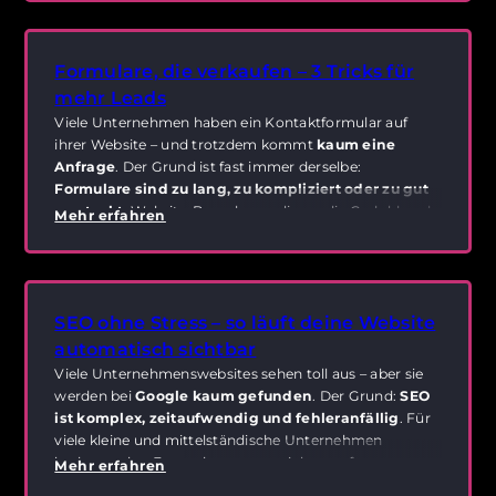
Google zeigt sie kaum an, potenzielle Kunden finden
dich nicht – und dein Online-Potenzial bleibt ungenutzt.
Formulare, die verkaufen – 3 Tricks für
mehr Leads
Viele Unternehmen haben ein Kontaktformular auf
ihrer Website – und trotzdem kommt
kaum eine
Anfrage
. Der Grund ist fast immer derselbe:
Formulare sind zu lang, zu kompliziert oder zu gut
versteckt.
Website-Besucher verlieren die Geduld und
Mehr erfahren
springen ab – und wertvolle Leads gehen verloren. Die
gute Nachricht: Mit ein paar simplen Anpassungen wird
dein Formular zum
Lead-Magneten
.
SEO ohne Stress – so läuft deine Website
automatisch sichtbar
Viele Unternehmenswebsites sehen toll aus – aber sie
werden bei
Google kaum gefunden
. Der Grund:
SEO
ist komplex, zeitaufwendig und fehleranfällig
. Für
viele kleine und mittelständische Unternehmen
bedeutet das: Entweder man verzichtet auf
Mehr erfahren
Sichtbarkeit oder man zahlt teure Agenturen. Doch es