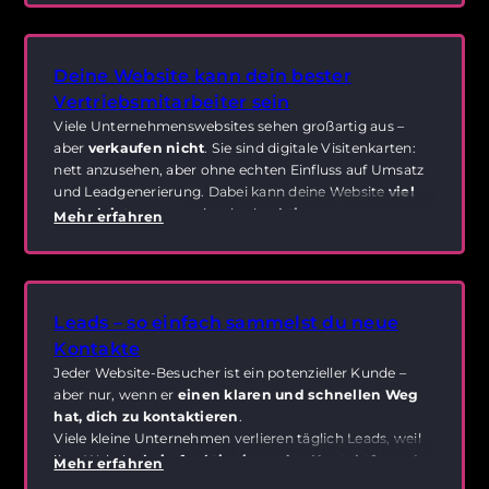
geht auch einfacher.
Deine Website kann dein bester
Vertriebsmitarbeiter sein
Viele Unternehmenswebsites sehen großartig aus –
aber
verkaufen nicht
. Sie sind digitale Visitenkarten:
nett anzusehen, aber ohne echten Einfluss auf Umsatz
und Leadgenerierung. Dabei kann deine Website
viel
mehr leisten
, wenn sie wie ein
aktiver
Mehr erfahren
Vertriebsmitarbeiter
arbeitet.
Leads – so einfach sammelst du neue
Kontakte
Jeder Website-Besucher ist ein potenzieller Kunde –
aber nur, wenn er
einen klaren und schnellen Weg
hat, dich zu kontaktieren
.
Viele kleine Unternehmen verlieren täglich Leads, weil
ihre Website
kein funktionierendes Kontaktformular
Mehr erfahren
oder zu komplizierte Formulare hat. Die Lösung:
Ein