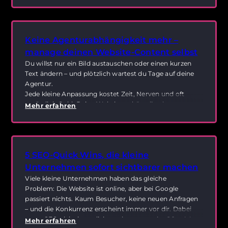
Die Lösung:
Künstliche Intelligenz
, die dir
Schreibarbeit abnimmt, ohne dass Qualität verloren
geht.
Keine Agenturabhängigkeit mehr –
manage deinen Website-Content selbst
Du willst nur ein Bild austauschen oder einen kurzen
Text ändern – und plötzlich wartest du Tage auf deine
Agentur.
Jede kleine Anpassung kostet Zeit, Nerven und oft
zusätzlich Geld. Deine Website gehört dir, aber
Mehr erfahren
irgendwie fühlst du dich nicht frei.
5 SEO-Quick Wins, die kleine
Unternehmen sofort sichtbarer machen
Viele kleine Unternehmen haben das gleiche
Problem: Die Website ist online, aber bei Google
passiert nichts. Kaum Besucher, keine neuen Anfragen
– und die Konkurrenz erscheint immer vor dir. Dabei
muss SEO nicht kompliziert oder teuer sein. Oft reichen
Mehr erfahren