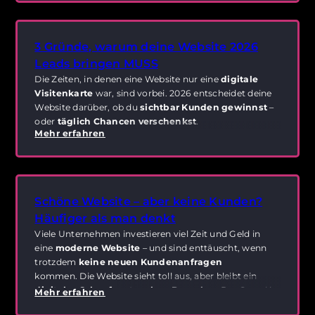
um Kunden oder Projekte kümmerst.
3 Gründe, warum deine Website 2026
Leads bringen MUSS
Die Zeiten, in denen eine Website nur eine
digitale
Visitenkarte
war, sind vorbei. 2026 entscheidet deine
Website darüber, ob du
sichtbar Kunden gewinnst
–
oder
täglich Chancen verschenkst
.
Mehr erfahren
Schöne Website – aber keine Kunden?
Häufiger als man denkt
Viele Unternehmen investieren viel Zeit und Geld in
eine
moderne Website
– und sind enttäuscht, wenn
trotzdem
keine neuen Kundenanfragen
kommen. Die Website sieht toll aus, aber bleibt ein
digitales Schaufenster ohne Besucher
. Der Grund ist
Mehr erfahren
simpel:
Ohne SEO bleibt deine Website unsichtbar.