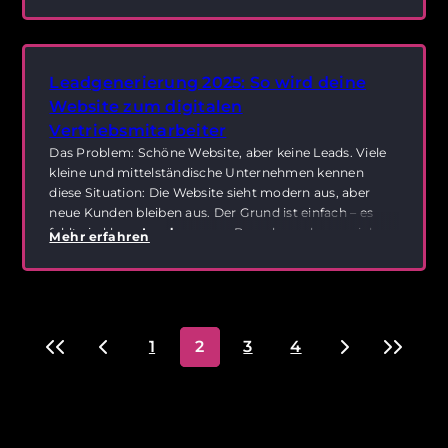
schon
ein paar gezielte Maßnahmen
, um schnell
sichtbar zu werden.
Leadgenerierung 2025: So wird deine
Website zum digitalen
Vertriebsmitarbeiter
Das Problem: Schöne Website, aber keine Leads. Viele
kleine und mittelständische Unternehmen kennen
diese Situation: Die Website sieht modern aus, aber
neue Kunden bleiben aus. Der Grund ist einfach – es
fehlt ein klarer
Leadprozess
. Besucher schauen sich
Mehr erfahren
um, verschwinden wieder und lassen keine Daten
da. So bleibt die Website ein schöner Online-Auftritt,
aber sie verkauft nicht. Keine verlorenen Kontakte
mehr, kein Excel-Chaos – stattdessen ein klarer,
digitaler Vertriebsprozess. Genau das ist die
«
‹
›
»
1
2
3
4
Leadgenerierung der Zukunft
.