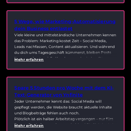
optimiertes Leadformular, das in unter 2 Minuten
einsatzbereit ist.
5 Wege, wie Marketing-Automatisierung
dein Business entlastet
Viele kleine und mittelständische Unternehmen kennen
das Problem: Marketing kostet Zeit – Social Media,
Leads nachfassen, Content aktualisieren. Und während
du dich ums Tagesgeschäft kümmerst, bleiben Posts
liegen und potenzielle Kunden verschwinden. Die
Mehr erfahren
Lösung:
Marketing-Automatisierung.
Spare 5 Stunden pro Woche mit dem KI-
Text-Generator von Ynfinite
Jeder Unternehmer kennt das: Social Media will
gepflegt werden, die Website braucht aktuelle Inhalte
und Blogbeiträge fehlen auch noch.
Plötzlich ist ein halber Arbeitstag vergangen – nur fürs
Texten. Doch Content ist entscheidend für Sichtbarkeit
Mehr erfahren
und Leads.