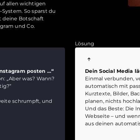
auf allen wichtigen
-System. So sparst du
t deine Botschaft
tagram und Co.
Lösung
Instagram posten …“
Dein Social Media lä
on: „Aber was? Wann?
Einmal verbunden, ve
tig?“
automatisch mit pas
Kurztexte, Bilder, Bac
weite schrumpft, und
planen, nichts hochla
Und das Beste: Die I
Webseite – und wen
aus deinen automati