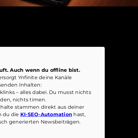
uft. Auch wenn du offline bist.
rsorgt Ynfinite deine Kanäle
senden Inhalten:
klinks – alles dabei. Du musst nichts
den, nichts timen.
nhalte stammen direkt aus deiner
n du die
KI-SEO-Automation
hast,
sch generierten Newsbeiträgen.