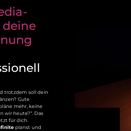
edia-
 deine
anung
ssionell
nd trotzdem soll dein
länzen? Gute
pläne mehr, keine
n wir heute?“. Das
zt für dich.
finite
planst und