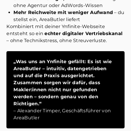
ohne Agentur oder AdWords-Wissen
Mehr Reichweite mit weniger Aufwand
– du
stellst ein, AreaButler liefert
Kombiniert mit deiner Ynfinite-Webseite
entsteht so ein
echter digitaler Vertriebskanal
– ohne Technikstress, ohne Streuverluste.
„Was uns an Ynfinite gefällt: Es ist wie
AreaButler – intuitiv, datengetrieben
und auf die Praxis ausgerichtet.
Zusammen sorgen wir dafür, dass
Makler:innen nicht nur gefunden
werden – sondern genau von den
Richtigen.“
– Alexander Timper, Geschäftsführer von
AreaButler