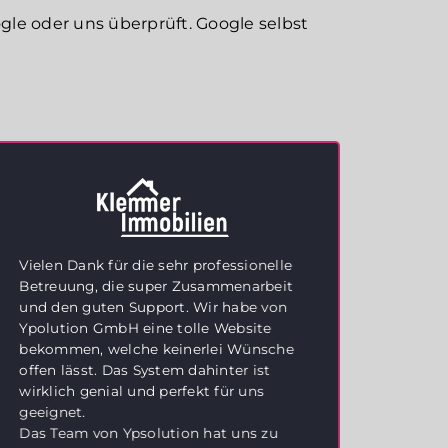
e oder uns überprüft. Google selbst
Vielen Dank für die sehr professionelle
Hervo
Betreuung, die super Zusammenarbeit
erstk
und den guten Support. Wir habe von
Wir s
Ypolution GmbH eine tolle Website
Suppo
bekommen, welche keinerlei Wünsche
Als I
offen lässt. Das System dahinter ist
anspr
wirklich genial und perfekt für uns
für u
geeignet.
und Y
Das Team von Ypsolution hat uns zu
übert