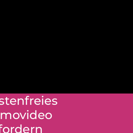
stenfreies
movideo
fordern