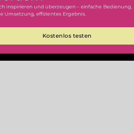
ich inspirieren und überzeugen – einfache Bedienung,
le Umsetzung, effizientes Ergebnis.
Kostenlos testen