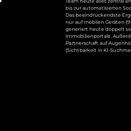
Team heute alles zentral a
bis zur automatisierten So
Das beeindruckendste Erge
nur auf mobilen Geräten (95
generiert heute doppelt so
Immobilienportale. Außer
Partnerschaft auf Augen
(Sichtbarkeit in KI-Suchmas