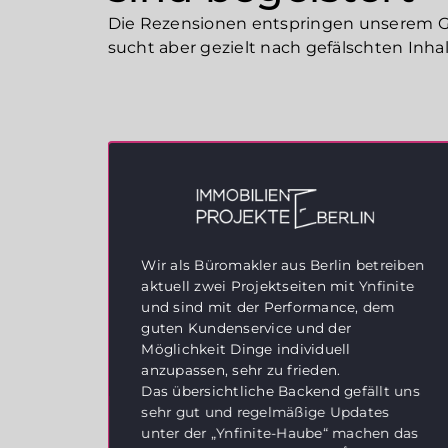
Die Rezensionen entspringen unserem Go
sucht aber gezielt nach gefälschten Inhal
Danke
Wir als Büromakler aus Berlin betreiben
aktuell zwei Projektseiten mit Ynfinite
und sind mit der Performance, dem
in
guten Kundenservice und der
ungen
Möglichkeit Dinge individuell
anzupassen, sehr zu frieden.
uf die
Das übersichtliche Backend gefällt uns
sehr gut und regelmäßige Updates
unter der „Ynfinite-Haube“ machen das