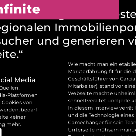
n-Leads liegen mindeste
regionalen Immobilienpo
ucher und generieren v
ite.“
Wie macht man ein etabli
Markterfahrung fit für die 
ocial Media
Geschäftsführer von Garcia
Mitarbeiter), stand vor ein
Quellen,
Webseite machte unheimlic
dia-Plattformen
schnell veraltet und jede k
 Cookies von
In diesem Interview verrät
werden, bedarf
und die Technologie eines
alte keiner
Gamechanger für sein Team 
ng mehr.
Unterseite mühsam manuel