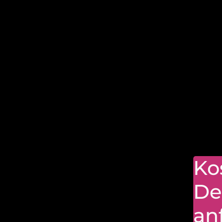
Ko
De
an