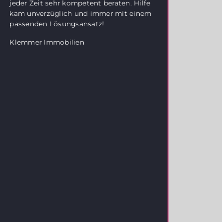
jeder Zeit sehr kompetent beraten. Hilfe
Das T
kam unverzüglich und immer mit einem
nur b
passenden Lösungsansatz!
kompe
auch 
Klemmer Immobilien
mit Ra
und i
beige
profe
konnt
optim
schät
zuver
sehr.
Bei F
stets
betre
aufge
wir Y
empfe
Team 
Zusa