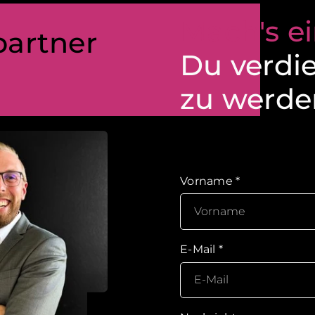
Mach's ei
partner
Du verdi
zu werde
Vorname
*
E-Mail
*