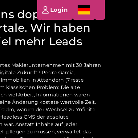
Login
ns doppelt so
rtale. Wir haben
iel mehr Leads
ertes Maklerunternehmen mit 30 Jahren
digitale Zukunft? Pedro Garcia,
 Immobilien in Attendorn (7 feste
em klassischen Problem: Die alte
h viel Arbeit, Informationen waren
leine Änderung kostete wertvolle Zeit.
 Pedro, warum der Wechsel zu Ynfinite
 Headless CMS der absolute
war. Anstatt Inhalte auf jeder
l pflegen zu müssen, verwaltet das