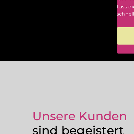
Lass d
schnel
Unsere Kunden
sind begeistert