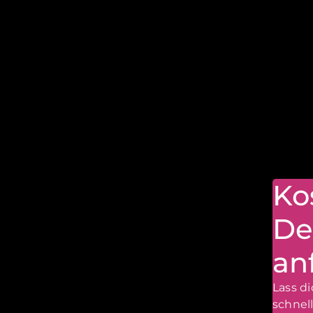
Ko
De
an
Lass d
schnel