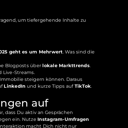
ragend, um tiefergehende Inhalte zu
025 geht es um Mehrwert
. Was sind die
eibe Blogposts über
lokale Markttrends
.
d Live-Streams.
 Immobilie steigern können. Daraus
uf
LinkedIn
und kurze Tipps auf
TikTok
.
hungen auf
ür, dass Du aktiv an Gesprächen
egen ein. Nutze
Instagram-Umfragen
Interaktion macht Dich nicht nur