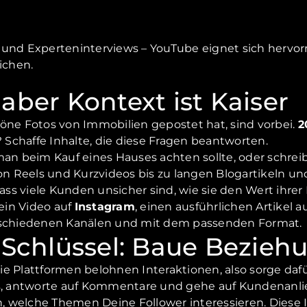
 und Experteninterviews – YouTube eignet sich hervor
ichen.
 aber Kontext ist Kaiser
höne Fotos von Immobilien gepostet hat, sind vorbei.
2
Schaffe Inhalte, die diese Fragen beantworten.
uf man beim Kauf eines Hauses achten sollte, oder schr
 Reels und Kurzvideos bis zu langen Blogartikeln un
ss viele Kunden unsicher sind, wie sie den Wert ihrer
ein Video auf
Instagram
, einen ausführlichen Artikel a
erschiedenen Kanälen und mit dem passenden Format.
r Schlüssel: Baue Bezie
Die Plattformen belohnen Interaktionen, also sorge daf
sts, antworte auf Kommentare und gehe auf Kundenanli
n, welche Themen Deine Follower interessieren. Diese 