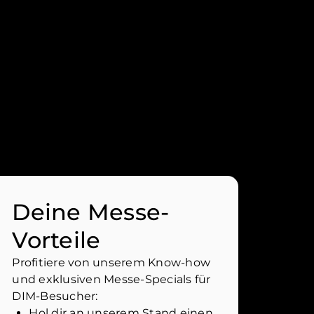
Deine Messe-
Vorteile
Profitiere von unserem Know-how
und exklusiven Messe-Specials für
DIM-Besucher:
Hol dir an unserem Stand einen