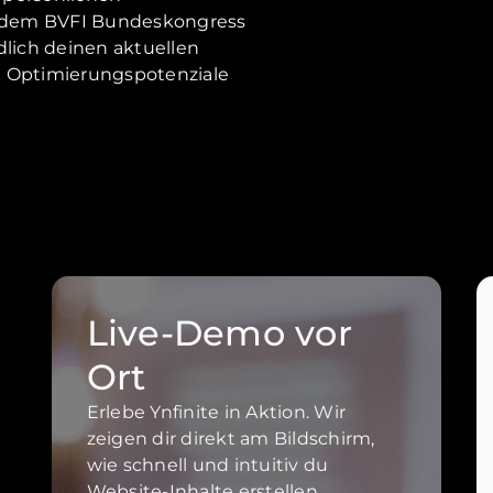
 dem BVFI Bundeskongress
dlich deinen aktuellen
lle Optimierungspotenziale
Live-Demo vor
Ort
Erlebe Ynfinite in Aktion. Wir
zeigen dir direkt am Bildschirm,
wie schnell und intuitiv du
Website-Inhalte erstellen,