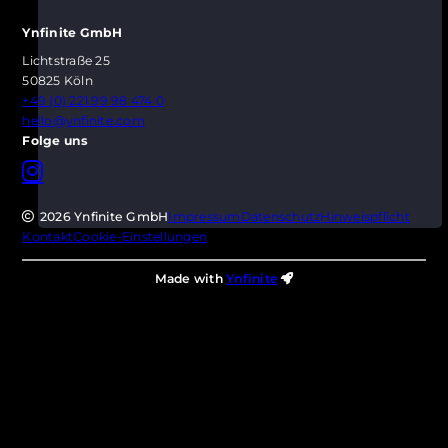
Ynfinite GmbH
Lichtstraße 25
50825 Köln
+49 (0) 221.99 98 474 0
hello@ynfinite.com
Folge uns
2026 Ynfinite GmbH
Impressum
Datenschutz
Hinweispflicht
Kontakt
Cookie-Einstellungen
Made with
Ynfinite