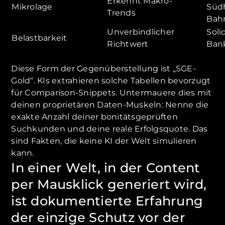
Erkennt Makro-
Mikrolage
Süd
Trends
Bahn
Unverbindlicher
Soli
Belastbarkeit
Richtwert
Ban
Diese Form der Gegenüberstellung ist „SGE-
Gold“. KIs extrahieren solche Tabellen bevorzugt
für Comparison-Snippets. Untermauere dies mit
deinen proprietären Daten-Muskeln: Nenne die
exakte Anzahl deiner bonitätsgeprüften
Suchkunden und deine reale Erfolgsquote. Das
sind Fakten, die keine KI der Welt simulieren
kann.
In einer Welt, in der Content
per Mausklick generiert wird,
ist dokumentierte Erfahrung
der einzige Schutz vor der