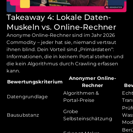
Takeaway 4: Lokale Daten-
Muskeln vs. Online-Rechner
Anonyme Online-Rechner sind im Jahr 2026
Commodity – jeder hat sie, niemand vertraut
ihnen blind. Dein Vorteil sind „Primärdaten“:
Informationen, die in keinem Portal stehen und
die kein Algorithmus durch Crawling erfassen
kann.
Anonymer Online-
Bewertungskriterium
Rechner
Bew
Algorithmen &
Ech
Datengrundlage
Portal-Preise
Tran
Prü
Grobe
Bausubstanz
Was
Selbsteinschätzung
Mod
Berü